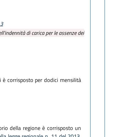
13
ll'indennità di carica per le assenze dei
i è corrisposto per dodici mensilità
orio della regione è corrisposto un
lla legge regionale n. 11 del 2013
,