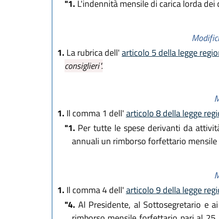
"1.
L'indennità mensile di carica lorda dei c
Modifich
1.
La rubrica dell'
articolo 5 della legge regi
consiglieri".
M
1.
Il comma 1 dell'
articolo 8 della legge reg
"1.
Per tutte le spese derivanti da attivit
annuali un rimborso forfettario mensile p
M
1.
Il comma 4 dell'
articolo 9 della legge reg
"4.
Al Presidente, al Sottosegretario e ai
rimborso mensile forfettario pari al 25 