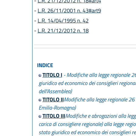
-
L.R. 21/12/2012 n. 18#art4
-
L.R. 26/11/2001 n. 43#art9
-
L.R. 14/04/1995 n. 42
-
L.R. 21/12/2012 n. 18
INDICE
TITOLO I
- Modifiche alla legge regionale 2
giuridico ed economico dei consiglieri regiona
dell'Assemblea)
TITOLO II
Modifiche alla legge regionale 26
Emilia-Romagna)
TITOLO III
Modifiche e abrogazioni alla legge
carica di consigliere regionale) alla legge re
stato giuridico ed economico dei consiglieri r