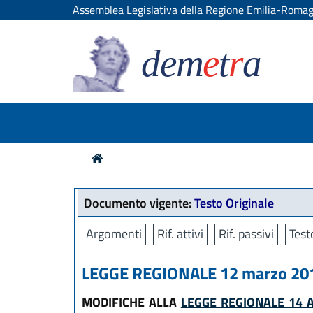
Assemblea Legislativa della Regione Emilia-Roma
dem
e
t
r
a
Documento vigente:
Testo Originale
Argomenti
Rif. attivi
Rif. passivi
Test
LEGGE REGIONALE 12 marzo 2015
MODIFICHE ALLA
LEGGE REGIONALE 14 A