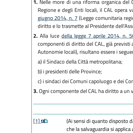
1.
Nelle more di una riforma organica del Co
Regione e degli Enti locali, il CAL opera 
giugno 2014, n. 7
(Legge comunitaria regio
diritto e lo trasmette al Presidente dell'As
2.
Alla luce
della legge 7 aprile 2014, n. 
componenti di diritto del CAL, già previsti a
Autonomie locali), risultano essere i seguen
a)
il Sindaco della Città metropolitana;
b)
i presidenti delle Province;
c)
i sindaci dei Comuni capoluogo e dei Com
3.
Ogni componente del CAL ha diritto a un 
[1]
(Ai sensi di quanto disposto d
che la salvaguardia si applica 