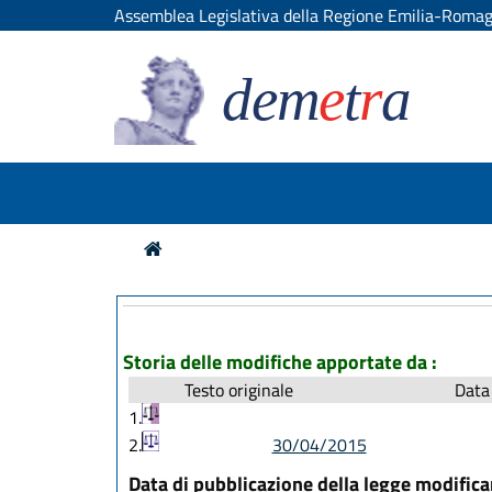
Assemblea Legislativa della Regione Emilia-Roma
dem
e
t
r
a
Storia delle modifiche apportate da :
Testo originale
Data 
1.
2.
30/04/2015
Data di pubblicazione della legge modific