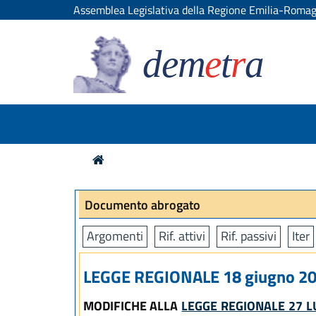
Assemblea Legislativa della Regione Emilia-Roma
dem
e
t
r
a
Documento abrogato
Argomenti
Rif. attivi
Rif. passivi
Iter
LEGGE REGIONALE 18 giugno 201
MODIFICHE ALLA
LEGGE REGIONALE 27 L