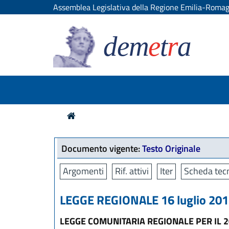
Assemblea Legislativa della Regione Emilia-Roma
dem
e
t
r
a
Documento vigente:
Testo Originale
Argomenti
Rif. attivi
Iter
Scheda tecn
LEGGE REGIONALE 16 luglio 2015
LEGGE COMUNITARIA REGIONALE PER IL 