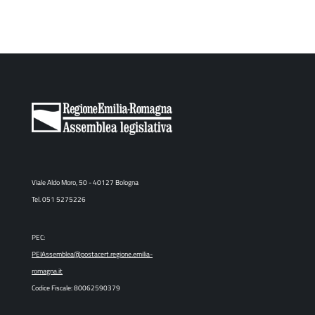
Viale Aldo Moro, 50 - 40127 Bologna
Tel. 051 5275226
PEC:
PEIAssemblea@postacert.regione.emilia-
romagna.it
Codice Fiscale: 80062590379