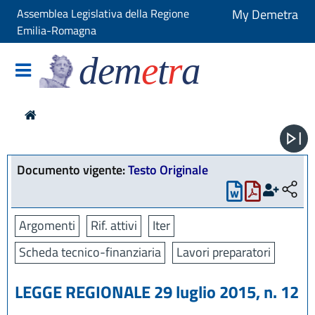
Assemblea Legislativa della Regione
My Demetra
Emilia-Romagna
dem
e
t
r
a
Documento vigente:
Testo Originale
Argomenti
Rif. attivi
Iter
Scheda tecnico-finanziaria
Lavori preparatori
LEGGE REGIONALE 29 luglio 2015, n. 12