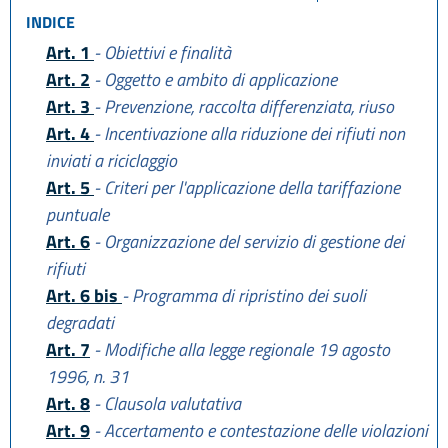
L.R. 28 dicembre 2023, n. 17
INDICE
L.R. 29 dicembre 2025, n. 11
Art. 1
- Obiettivi e finalità
L.R. 28 luglio 2026, n. 9
Art. 2
- Oggetto e ambito di applicazione
Art. 3
- Prevenzione, raccolta differenziata, riuso
Art. 4
- Incentivazione alla riduzione dei rifiuti non
inviati a riciclaggio
Art. 5
- Criteri per l'applicazione della tariffazione
puntuale
Art. 6
- Organizzazione del servizio di gestione dei
rifiuti
Art. 6 bis
- Programma di ripristino dei suoli
degradati
Art. 7
- Modifiche alla legge regionale 19 agosto
1996, n. 31
Art. 8
- Clausola valutativa
Art. 9
- Accertamento e contestazione delle violazioni