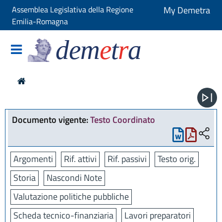
Assemblea Legislativa della Regione
My Demetra
Emilia-Romagna
dem
e
t
r
a
Documento vigente:
Testo Coordinato
Argomenti
Rif. attivi
Rif. passivi
Testo orig.
Storia
Nascondi Note
Valutazione politiche pubbliche
Scheda tecnico-finanziaria
Lavori preparatori