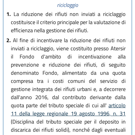
29
; aggiunti commi 2 bis e 4 bis e
riciclaggio
sostituiti commi 3 e 4 da
art. 5
1.
La riduzione dei rifiuti non inviati a riciclaggio
L.R. 27 dicembre 2022, n. 23
;
costituisce il criterio principale per la valutazione di
modificata lett. a) comma 4 da
efficienza nella gestione dei rifiuti.
art. 13 L.R. 29 dicembre 2025, n.
11
; modificato comma 4 e
2.
Al fine di incentivare la riduzione dei rifiuti non
aggiunto comma 4 ter da
art. 49
inviati a riciclaggio, viene costituito presso Atersir
L.R. 28 luglio 2026, n. 9
)
il Fondo d'ambito di incentivazione alla
prevenzione e riduzione dei rifiuti, di seguito
denominato Fondo, alimentato da una quota
compresa tra i costi comuni del servizio di
gestione integrata dei rifiuti urbani e, a decorrere
dall'anno 2016, dal contributo derivante dalla
quota parte del tributo speciale di cui all'
articolo
11 della legge regionale 19 agosto 1996, n. 31
(Disciplina del tributo speciale per il deposito in
discarica dei rifiuti solidi), nonché dagli eventuali