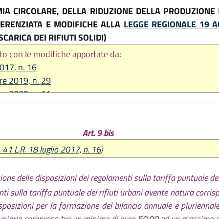
IA CIRCOLARE, DELLA RIDUZIONE DELLA PRODUZIONE DE
FFERENZIATA E MODIFICHE ALLA
LEGGE REGIONALE 19 A
CARICA DEI RIFIUTI SOLIDI)
to con le modifiche apportate da:
2017, n. 16
re 2019, n. 29
re 2020, n. 11
re 2022, n. 23
re 2023, n. 17
Art. 9 bis
re 2025, n. 11
2026, n. 9
. 41 L.R. 18 luglio 2017, n. 16
)
ione delle disposizioni dei regolamenti sulla tariffa puntuale dei
i sulla tariffa puntuale dei rifiuti urbani avente natura corrispe
posizioni per la formazione del bilancio annuale e pluriennale 
uniaria compresa tra un minimo di euro 50,00 ed un massimo d