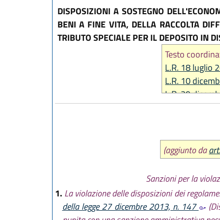
DISPOSIZIONI A SOSTEGNO DELL'ECONOM
BENI A FINE VITA, DELLA RACCOLTA DI
TRIBUTO SPECIALE PER IL DEPOSITO IN DIS
Testo coordina
L.R. 18 luglio 
L.R. 10 dicemb
L.R. 29 dicemb
L.R. 27 dicemb
L.R. 28 dicemb
L.R. 29 dicemb
L.R. 28 luglio 
(aggiunto da
art
Sanzioni per la violaz
1.
La violazione delle disposizioni dei regolament
della legge 27 dicembre 2013, n. 147
(Dis
punita con una sanzione amministrativa pec