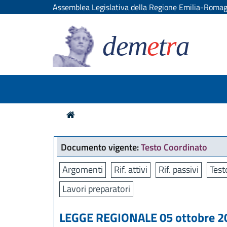
Assemblea Legislativa della Regione Emilia-Roma
dem
e
t
r
a
Documento vigente:
Testo Coordinato
Argomenti
Rif. attivi
Rif. passivi
Test
Lavori preparatori
LEGGE REGIONALE 05 ottobre 20