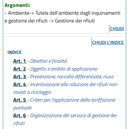
L.R. 28 dicembre 2023, n. 17
Argomenti:
L.R. 29 dicembre 2025, n. 11
- Ambiente-> Tutela dell'ambiente dagli inquinamenti
L.R. 28 luglio 2026, n. 9
e gestione dei rifiuti -> Gestione dei rifiuti
CHIUDI
CHIUDI L'INDICE
INDICE
Art. 1
- Obiettivi e finalità
Art. 2
- Oggetto e ambito di applicazione
Art. 3
- Prevenzione, raccolta differenziata, riuso
Art. 4
- Incentivazione alla riduzione dei rifiuti non
inviati a riciclaggio
Art. 5
- Criteri per l'applicazione della tariffazione
puntuale
Art. 6
- Organizzazione del servizio di gestione dei
rifiuti