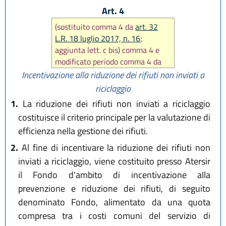
Art. 4
(sostituito comma 4 da
art. 32
L.R. 18 luglio 2017, n. 16
;
aggiunta lett. c bis) comma 4 e
modificato periodo comma 4 da
art. 11 L.R. 10 dicembre 2019, n.
Incentivazione alla riduzione dei rifiuti non inviati a
29
; aggiunti commi 2 bis e 4 bis e
riciclaggio
sostituiti commi 3 e 4 da
art. 5
1.
La riduzione dei rifiuti non inviati a riciclaggio
L.R. 27 dicembre 2022, n. 23
;
costituisce il criterio principale per la valutazione di
modificata lett. a) comma 4 da
efficienza nella gestione dei rifiuti.
art. 13 L.R. 29 dicembre 2025, n.
11
; modificato comma 4 e
2.
Al fine di incentivare la riduzione dei rifiuti non
aggiunto comma 4 ter da
art. 49
inviati a riciclaggio, viene costituito presso Atersir
L.R. 28 luglio 2026, n. 9
)
il Fondo d'ambito di incentivazione alla
prevenzione e riduzione dei rifiuti, di seguito
denominato Fondo, alimentato da una quota
compresa tra i costi comuni del servizio di