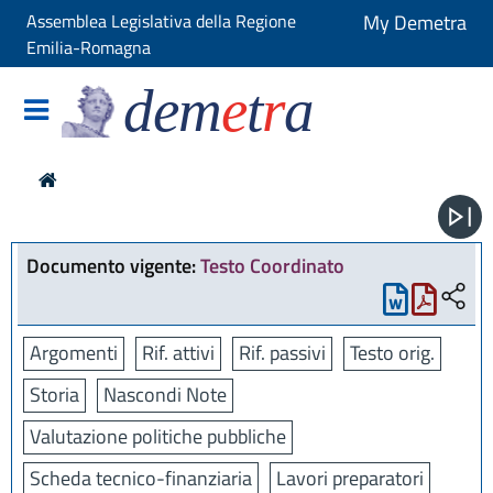
Assemblea Legislativa della Regione
My Demetra
Emilia-Romagna
dem
e
t
r
a
Documento vigente:
Testo Coordinato
Argomenti
Rif. attivi
Rif. passivi
Testo orig.
Storia
Nascondi Note
Valutazione politiche pubbliche
Scheda tecnico-finanziaria
Lavori preparatori