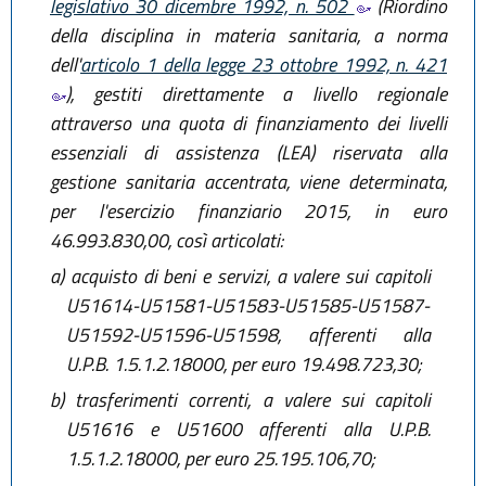
legislativo 30 dicembre 1992, n. 502
(Riordino
della disciplina in materia sanitaria, a norma
dell'
articolo 1 della legge 23 ottobre 1992, n. 421
), gestiti direttamente a livello regionale
attraverso una quota di finanziamento dei livelli
essenziali di assistenza (LEA) riservata alla
gestione sanitaria accentrata, viene determinata,
per l'esercizio finanziario 2015, in euro
46.993.830,00, così articolati:
a)
acquisto di beni e servizi, a valere sui capitoli
U51614-U51581-U51583-U51585-U51587-
U51592-U51596-U51598, afferenti alla
U.P.B. 1.5.1.2.18000, per euro 19.498.723,30;
b)
trasferimenti correnti, a valere sui capitoli
U51616 e U51600 afferenti alla U.P.B.
1.5.1.2.18000, per euro 25.195.106,70;