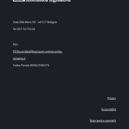
Viale Aldo Moro, 50 - 40127 Bologna
Tel. 051 5275226
PEC:
PEIAssemblea@postacert.regione.emilia-
romagna.it
Codice Fiscale: 80062590379
Privacy
Accessibilità
Note legali e copyright