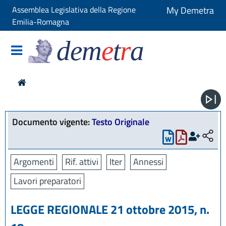
Assemblea Legislativa della Regione
My Demetra
Emilia-Romagna
dem
e
t
r
a
Documento vigente:
Testo Originale
Argomenti
Rif. attivi
Iter
Annessi
Lavori preparatori
LEGGE REGIONALE 21 ottobre 2015, n.