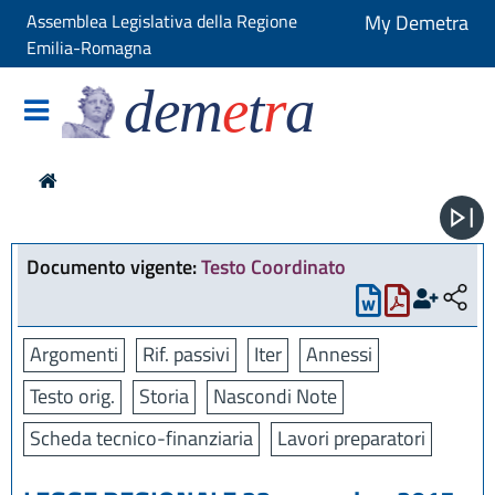
Assemblea Legislativa della Regione
My Demetra
Emilia-Romagna
dem
e
t
r
a
Documento vigente:
Testo Coordinato
Argomenti
Rif. passivi
Iter
Annessi
Testo orig.
Storia
Nascondi Note
Scheda tecnico-finanziaria
Lavori preparatori