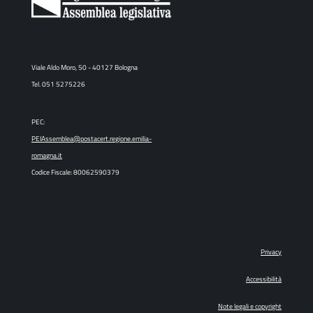
Viale Aldo Moro, 50 - 40127 Bologna
Tel. 051 5275226
PEC:
PEIAssemblea@postacert.regione.emilia-
romagna.it
Codice Fiscale: 80062590379
Privacy
Accessibilità
Note legali e copyright