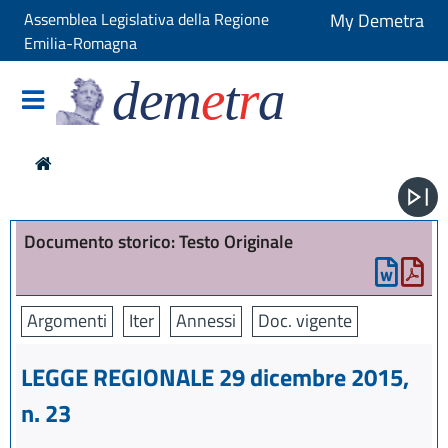
Assemblea Legislativa della Regione
My Demetra
Emilia-Romagna
dem
e
t
r
a
Documento storico: Testo Originale
Argomenti
Iter
Annessi
Doc. vigente
LEGGE REGIONALE 29 dicembre 2015,
n. 23