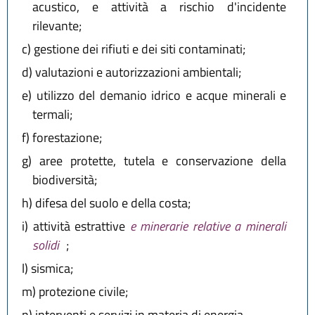
acustico, e attività a rischio d'incidente
rilevante;
c)
gestione dei rifiuti e dei siti contaminati;
d)
valutazioni e autorizzazioni ambientali;
e)
utilizzo del demanio idrico e acque minerali e
termali;
f)
forestazione;
g)
aree protette, tutela e conservazione della
biodiversità;
h)
difesa del suolo e della costa;
i)
attività estrattive
e minerarie relative a minerali
solidi
;
l)
sismica;
m)
protezione civile;
n)
interventi e servizi in materia di energia.