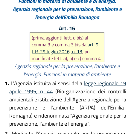
Funzioni in materia di ambiente e di energia.
Agenzia regionale per la prevenzione, l'ambiente e
l'energia dell'Emilia Romagna
Art. 16
(prima aggiunti lett. d bis) al
comma 3 e comma 3 bis da
art. 9
L.R. 29 luglio 2016, n. 13
, poi
modificate lett. a), b) e c) comma 4
da
art. 41 L.r. 27 dicembre 2017,
Agenzia regionale per la prevenzione, l'ambiente e
n. 25
)
l'energia. Funzioni in materia di ambiente
1.
L'Agenzia istituita ai sensi della
legge regionale 19
aprile 1995, n. 44
(Riorganizzazione dei controlli
ambientali e istituzione dell'Agenzia regionale per la
prevenzione e l'ambiente (ARPA) dell'Emilia-
Romagna) è ridenominata "Agenzia regionale per la
prevenzione, l'ambiente e l'energia".
2.
Mediante l'Agenzia regionale per la prevenzione,