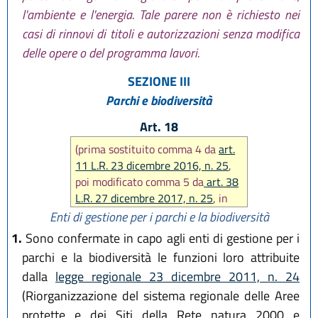
l'ambiente e l'energia. Tale parere non è richiesto nei
casi di rinnovi di titoli e autorizzazioni senza modifica
delle opere o del programma lavori.
SEZIONE III
Parchi e biodiversità
Art. 18
(prima sostituito comma 4 da
art.
11 L.R. 23 dicembre 2016, n. 25
,
poi modificato comma 5 da
art. 38
L.R. 27 dicembre 2017, n. 25
, in
seguito soppressa lett. d), comma
Enti di gestione per i parchi e la biodiversità
2 da
art. 19 L.R. 27 dicembre
1.
Sono confermate in capo agli enti di gestione per i
2018, n. 24
)
parchi e la biodiversità le funzioni loro attribuite
dalla
legge regionale 23 dicembre 2011, n. 24
(Riorganizzazione del sistema regionale delle Aree
protette e dei Siti della Rete natura 2000 e