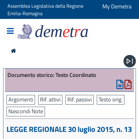
Assemblea Legislativa della Regione
My Demetra
Emilia-Romagna
dem
e
t
r
a
Documento storico: Testo Coordinato
Argomenti
Rif. attivi
Rif. passivi
Testo orig.
Nascondi Note
LEGGE REGIONALE 30 luglio 2015, n. 13