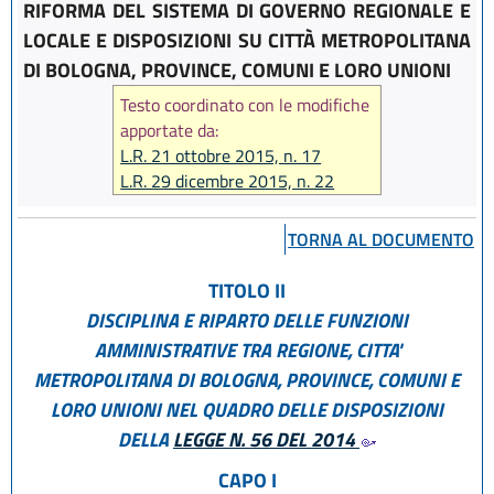
RIFORMA DEL SISTEMA DI GOVERNO REGIONALE E
LOCALE E DISPOSIZIONI SU CITTÀ METROPOLITANA
DI BOLOGNA, PROVINCE, COMUNI E LORO UNIONI
Testo coordinato con le modifiche
apportate da:
L.R. 21 ottobre 2015, n. 17
L.R. 29 dicembre 2015, n. 22
L.R. 9 maggio 2016, n. 7
L.R. 30 maggio 2016, n. 9
TORNA AL DOCUMENTO
L.R. 29 luglio 2016, n. 13
L.R. 23 dicembre 2016, n. 25
TITOLO II
L.R. 18 luglio 2017, n. 14
DISCIPLINA E RIPARTO DELLE FUNZIONI
L.R. 18 luglio 2017, n. 16
AMMINISTRATIVE TRA REGIONE, CITTA'
L.R. 27 dicembre 2017, n. 25
METROPOLITANA DI BOLOGNA, PROVINCE, COMUNI E
L.R. 22 ottobre 2018, n. 14
LORO UNIONI NEL QUADRO DELLE DISPOSIZIONI
L.R. 27 dicembre 2018, n. 24
DELLA
LEGGE N. 56 DEL 2014
CAPO I