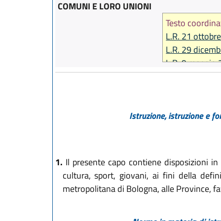
COMUNI E LORO UNIONI
Testo coordina
L.R. 21 ottobr
L.R. 29 dicemb
L.R. 9 maggio 
L.R. 30 maggio
L.R. 29 luglio 
L.R. 23 dicemb
Istruzione, istruzione e f
L.R. 18 luglio 
L.R. 18 luglio 
L.R. 27 dicemb
L.R. 22 ottobr
1.
Il presente capo contiene disposizioni in
L.R. 27 dicemb
cultura, sport, giovani, ai fini della def
metropolitana di Bologna, alle Province, fa