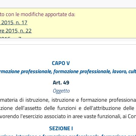
to con le modifiche apportate da:
e 2015, n. 17
re 2015, n. 22
2016, n. 7
 2016, n. 9
2016, n. 13
CAPO V
re 2016, n. 25
ormazione professionale, formazione professionale, lavoro, cult
2017, n. 14
2017, n. 16
Art. 49
re 2017, n. 25
Oggetto
e 2018, n. 14
 materia di istruzione, istruzione e formazione professiona
re 2018, n. 24
inizione dell'assetto delle funzioni e dell'attribuzione del
vorendo l'esercizio associato in aree vaste funzionali, ai Com
SEZIONE I