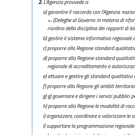
2.
L'Agenzia provvede a:
a)
garantire il raccordo con l'Agenzia naziona
(Deleghe al Governo in materia di riform
riordino della disciplina dei rapporti di lav
b)
gestire il sistema informativo regionale d
c)
proporre alla Regione standard qualitativi
d)
proporre alla Regione standard qualitativi
regionale di accreditamento e autorizzazio
e)
attuare e gestire gli standard qualitativi 
f)
proporre alla Regione gli ambiti territorial
g)
g) governare e dirigere i servizi pubblici pe
h)
proporre alla Regione le modalità di raccord
i)
organizzare, coordinare e valorizzare le sine
l)
supportare la programmazione regionale tr