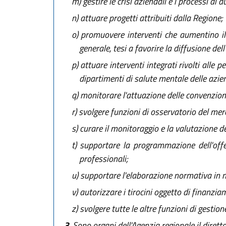
m)
gestire le crisi aziendali e i processi di
n)
attuare progetti attribuiti dalla Regione;
o)
promuovere interventi che aumentino il n
generale, tesi a favorire la diffusione del
p)
attuare interventi integrati rivolti alle p
dipartimenti di salute mentale delle azi
q)
monitorare l'attuazione delle convenzioni 
r)
svolgere funzioni di osservatorio del merc
s)
curare il monitoraggio e la valutazione del
t)
supportare la programmazione dell'offer
professionali;
u)
supportare l'elaborazione normativa in ma
v)
autorizzare i tirocini oggetto di finanzia
z)
svolgere tutte le altre funzioni di gestio
3.
Sono organi dell'Agenzia regionale il direttor