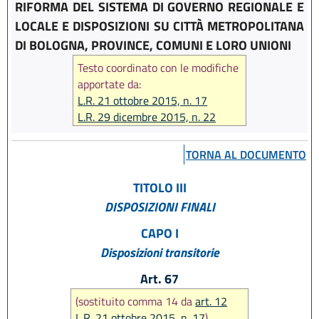
RIFORMA DEL SISTEMA DI GOVERNO REGIONALE E
LOCALE E DISPOSIZIONI SU CITTÀ METROPOLITANA
DI BOLOGNA, PROVINCE, COMUNI E LORO UNIONI
Testo coordinato con le modifiche
apportate da:
L.R. 21 ottobre 2015, n. 17
L.R. 29 dicembre 2015, n. 22
L.R. 9 maggio 2016, n. 7
L.R. 30 maggio 2016, n. 9
TORNA AL DOCUMENTO
L.R. 29 luglio 2016, n. 13
L.R. 23 dicembre 2016, n. 25
TITOLO III
L.R. 18 luglio 2017, n. 14
DISPOSIZIONI FINALI
L.R. 18 luglio 2017, n. 16
L.R. 27 dicembre 2017, n. 25
CAPO I
L.R. 22 ottobre 2018, n. 14
Disposizioni transitorie
L.R. 27 dicembre 2018, n. 24
Art. 67
(sostituito comma 14 da
art. 12
L.R. 21 ottobre 2015, n. 17
)