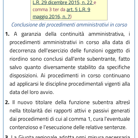
L.R. 29 dicembre 2015, n. 22
e
comma 3 ter da
art. 5 L.R. 9
maggio 2016, n. 7
)
Conclusione dei procedimenti amministrativi in corso
1.
A garanzia della continuità amministrativa, i
procedimenti amministrativi in corso alla data di
decorrenza dell'esercizio delle funzioni oggetto di
riordino sono conclusi dall'ente subentrante, fatto
salvo quanto diversamente stabilito da specifiche
disposizioni. Ai procedimenti in corso continuano
ad applicarsi le discipline procedimentali vigenti alla
data del loro avvio.
2.
Il nuovo titolare della funzione subentra altresì
nella titolarità dei rapporti attivi e passivi generati
dai procedimenti di cui al comma 1, cura l'eventuale
contenzioso e l'esecuzione delle relative sentenze.
3.
La Giunta regionale adotta ogni misura necessaria