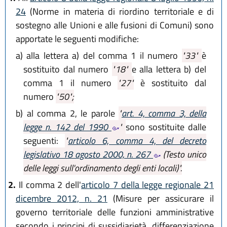
24
(Norme in materia di riordino territoriale e di
sostegno alle Unioni e alle fusioni di Comuni) sono
apportate le seguenti modifiche:
a)
alla lettera a) del comma 1 il numero
"33"
è
sostituito dal numero
"18"
e alla lettera b) del
comma 1 il numero
"27"
è sostituito dal
numero
"50";
b)
al comma 2, le parole
"
art. 4, comma 3, della
legge n. 142 del 1990
"
sono sostituite dalle
seguenti:
"
articolo 6, comma 4, del decreto
legislativo 18 agosto 2000, n. 267
(Testo unico
delle leggi sull'ordinamento degli enti locali)".
2.
Il comma 2 dell'
articolo 7 della legge regionale 21
dicembre 2012, n. 21
(Misure per assicurare il
governo territoriale delle funzioni amministrative
secondo i principi di sussidiarietà, differenziazione