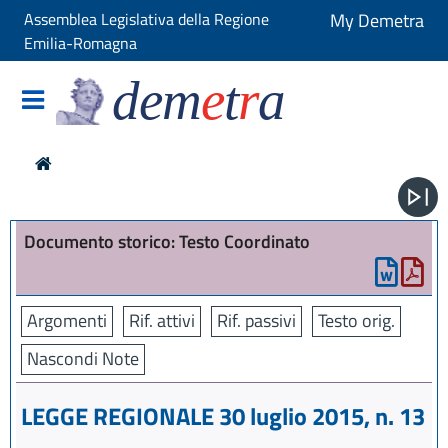
Assemblea Legislativa della Regione
My Demetra
Emilia-Romagna
dem
e
t
r
a
Documento storico: Testo Coordinato
Argomenti
Rif. attivi
Rif. passivi
Testo orig.
Nascondi Note
LEGGE REGIONALE 30 luglio 2015, n. 13