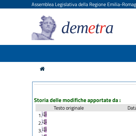
Assemblea Legislativa della Regione Emilia-Roma
dem
e
t
r
a
Storia delle modifiche apportate da :
Testo originale
Data
1.
2.
3.