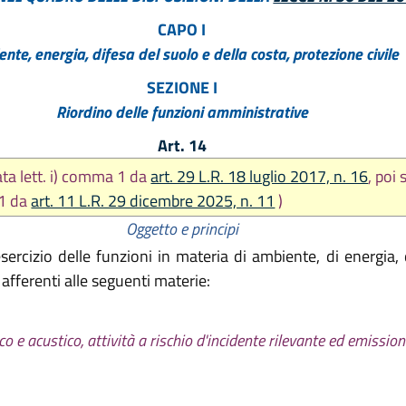
re 2017, n. 25
CAPO I
e 2018, n. 14
nte, energia, difesa del suolo e della costa, protezione civile
re 2018, n. 24
SEZIONE I
2019, n. 13
Riordino delle funzioni amministrative
re 2020, n. 7
re 2020, n. 11
Art. 14
 2021, n. 4
ta lett. i) comma 1 da
art. 29 L.R. 18 luglio 2017, n. 16
, poi 
2023, n. 7
 1 da
art. 11 L.R. 29 dicembre 2025, n. 11
)
re 2025, n. 11
Oggetto e principi
2026, n. 9
'esercizio delle funzioni in materia di ambiente, di energia,
e afferenti alle seguenti materie:
e acustico, attività a rischio d'incidente rilevante ed emission