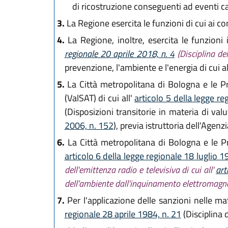
di ricostruzione conseguenti ad eventi ca
3.
La Regione esercita le funzioni di cui ai co
4.
La Regione, inoltre, esercita le funzioni
regionale 20 aprile 2018, n. 4
(Disciplina de
prevenzione, l'ambiente e l'energia di cui al
5.
La Città metropolitana di Bologna e le Pro
(ValSAT) di cui all'
articolo 5 della legge r
(Disposizioni transitorie in materia di va
2006, n. 152
), previa istruttoria dell'Agenz
6.
La Città metropolitana di Bologna e le Prov
articolo 6 della legge regionale 18 luglio 1
dell'emittenza radio e televisiva di cui all'
art
dell'ambiente dall'inquinamento elettromagn
7.
Per l'applicazione delle sanzioni nelle mat
regionale 28 aprile 1984, n. 21
(Disciplina 