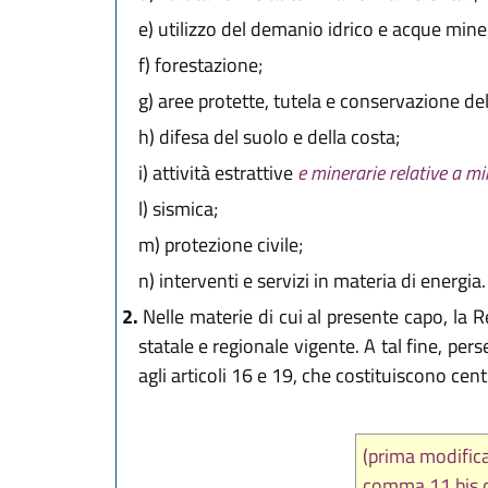
e)
utilizzo del demanio idrico e acque miner
f)
forestazione;
g)
aree protette, tutela e conservazione dell
h)
difesa del suolo e della costa;
i)
attività estrattive
e minerarie relative a min
l)
sismica;
m)
protezione civile;
n)
interventi e servizi in materia di energia.
2.
Nelle materie di cui al presente capo, la 
statale e regionale vigente. A tal fine, per
agli articoli 16 e 19, che costituiscono cent
(prima modific
comma 11 bis