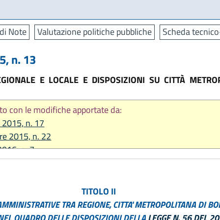
di Note
Valutazione politiche pubbliche
Scheda tecnico-
, n. 13
GIONALE E LOCALE E DISPOSIZIONI SU CITTÀ METRO
to con le modifiche apportate da:
e 2015, n. 17
re 2015, n. 22
2016, n. 7
 2016, n. 9
2016, n. 13
re 2016, n. 25
TITOLO II
2017, n. 14
AMMINISTRATIVE TRA REGIONE, CITTA' METROPOLITANA DI B
2017, n. 16
NEL QUADRO DELLE DISPOSIZIONI DELLA
LEGGE N. 56 DEL 2