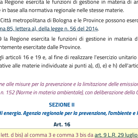
 la Regione esercita le funzioni di gestione in materia di
in base alla normativa regionale nelle stesse materie.
 Città metropolitana di Bologna e le Province possono esercit
a 85, lettera a), della legge n. 56 del 2014
.
9 la Regione esercita le funzioni di gestione in materia d
ntemente esercitate dalle Province.
articoli 16 e 19 e, al fine di realizzare l'esercizio unitario
ive alle materie individuate ai punti a), d), e) e h) dell'artic
one alle misure per la prevenzione e la limitazione delle emission
, n. 152 (Norme in materia ambientale), con deliberazione della G
SEZIONE II
i energia. Agenzia regionale per la prevenzione, l'ambiente e 
Art. 16
 lett. d bis) al comma 3 e comma 3 bis da
art. 9 L.R. 29 lugli