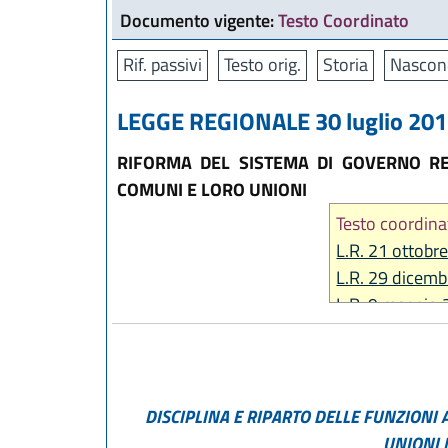
Documento vigente:
Testo Coordinato
Rif. passivi
Testo orig.
Storia
Nascon
LEGGE REGIONALE 30 luglio 2015
RIFORMA DEL SISTEMA DI GOVERNO RE
COMUNI E LORO UNIONI
Testo coordina
L.R. 21 ottobr
L.R. 29 dicemb
L.R. 9 maggio 
L.R. 30 maggio
L.R. 29 luglio 
L.R. 23 dicemb
L.R. 18 luglio 
DISCIPLINA E RIPARTO DELLE FUNZIONI 
L.R. 18 luglio 
UNIONI 