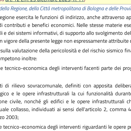
della Regione, della Città metropolitana di Bologna e delle Prov
gione esercita le funzioni di indirizzo, anche attraverso app
contributi e benefici economici. Nelle stesse materie eserc
 e dei sistemi informativi, di supporto allo svolgimento dell
a in vigore della presente legge non espressamente attribuite c
ulla valutazione della pericolosità e del rischio sismico fina
ompetono inoltre:
e tecnico-economica degli interventi facenti parte dei pro
ti di rilievo sovracomunale, definiti con apposita delibe
tegico e le opere infrastrutturali la cui funzionalità duran
one civile, nonché gli edifici e le opere infrastruttural
ale collasso, individuati ai sensi dell'articolo 2, comma 4
rzo 2003;
e tecnico-economica degli interventi riguardanti le opere 