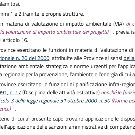
lamitosi.
mmi 1 e 2 tramite le proprie strutture.
 in materia di valutazione di impatto ambientale (VIA)
di c
lla valutazione di impatto ambientale dei progetti)
, previa i
l'articolo 16.
vince esercitano le funzioni in materia di Valutazione di s
egionale n. 20 del 2000
, attribuite alle Province ai sensi
della
lutazione ambientale strategica e norme urgenti per l'appli
ia regionale per la prevenzione, l'ambiente e l'energia di cui a
ince esercitano le funzioni di pianificazione infra-regionale
991, n. 17
(Disciplina delle attività estrattive)
nonché le funzio
icolo 3 della legge regionale 31 ottobre 2000, n. 30
(Norme per 
etico)
.
erie di cui al presente capo trovano applicazione le disposi
dell'applicazione delle sanzioni amministrative di competenz