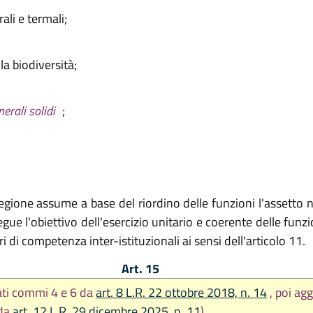
ali e termali;
a biodiversità;
erali solidi
;
Regione assume a base del riordino delle funzioni l'assetto 
segue l'obiettivo dell'esercizio unitario e coerente delle funz
ri di competenza inter-istituzionali ai sensi dell'articolo 11.
Art. 15
ati commi 4 e 6 da
art. 8 L.R. 22 ottobre 2018, n. 14
, poi ag
 da
art. 12 L.R. 29 dicembre 2025, n. 11
)