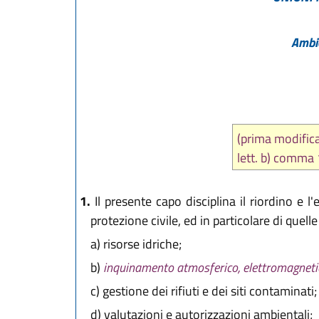
L.R. 27 dicemb
L.R. 22 ottobr
Ambie
L.R. 27 dicemb
L.R. 30 luglio 
L.R. 26 novemb
L.R. 29 dicemb
L.R. 20 maggio
(prima modifica
L.R. 12 luglio 
lett. b) comma
L.R. 29 dicemb
L.R. 28 luglio 
1.
Il presente capo disciplina il riordino e l
protezione civile, ed in particolare di quell
a)
risorse idriche;
b)
inquinamento atmosferico, elettromagnetico 
c)
gestione dei rifiuti e dei siti contaminati;
d)
valutazioni e autorizzazioni ambientali;