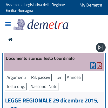
Assemblea Legislativa della Regione
My Demetra
Emilia-Romagna
dem
e
t
r
a
Documento storico: Testo Coordinato
Argomenti
Rif. passivi
Iter
Annessi
Testo orig.
Nascondi Note
LEGGE REGIONALE 29 dicembre 2015,