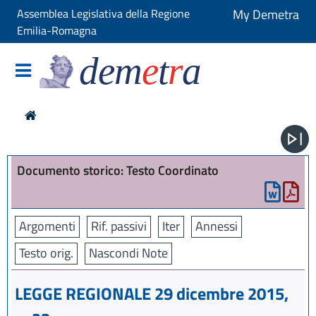
Assemblea Legislativa della Regione
My Demetra
Emilia-Romagna
dem
e
t
r
a
Documento storico: Testo Coordinato
Argomenti
Rif. passivi
Iter
Annessi
Testo orig.
Nascondi Note
LEGGE REGIONALE 29 dicembre 2015,