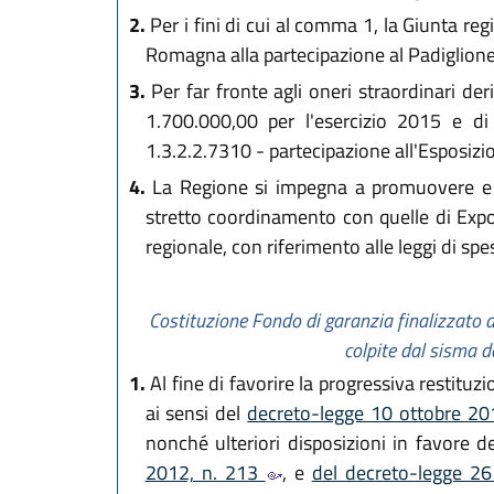
2.
Per i fini di cui al comma 1, la Giunta reg
Romagna alla partecipazione al Padiglione 
3.
Per far fronte agli oneri straordinari der
1.700.000,00 per l'esercizio 2015 e di
1.3.2.2.7310 - partecipazione all'Esposizi
4.
La Regione si impegna a promuovere e sost
stretto coordinamento con quelle di Expo 2
regionale, con riferimento alle leggi di spes
Costituzione Fondo di garanzia finalizzato a
colpite dal sisma 
1.
Al fine di favorire la progressiva restituz
ai sensi del
decreto-legge 10 ottobre 20
nonché ulteriori disposizioni in favore 
2012, n. 213
, e
del decreto-legge 26