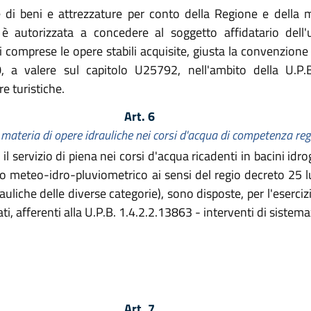
ne di beni e attrezzature per conto della Regione e della 
è autorizzata a concedere al soggetto affidatario dell'u
i comprese le opere stabili acquisite, giusta la convenzio
 a valere sul capitolo U25792, nell'ambito della U.P.B.
re turistiche.
Art. 6
n materia di opere idrauliche nei corsi d'acqua di competenza re
 il servizio di piena nei corsi d'acqua ricadenti in bacini id
o meteo-idro-pluviometrico ai sensi del regio decreto 25 l
rauliche delle diverse categorie), sono disposte, per l'eserci
cati, afferenti alla U.P.B. 1.4.2.2.13863 - interventi di siste
Art. 7