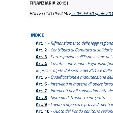
FINANZIARIA 2015)
BOLLETTINO UFFICIALE
n. 95 del 30 aprile 20
INDICE
Art. 1
- Rifinanziamento delle leggi regiona
Art. 2
- Contributo al Comitato di solidariet
Art. 3
- Partecipazione all'Esposizione uni
Art. 4
- Costituzione Fondo di garanzia fina
imprese colpite dal sisma del 2012 e dalle
Art. 5
- Qualificazione e manutenzione dell'
Art. 6
- Interventi in materia di opere idra
Art. 7
- Interventi per il consolidamento de
Art. 8
- Sistema di trasporto integrato
Art. 9
- Lavori d'urgenza e provvedimenti 
Art. 10
- Quota del Fondo sanitario regional