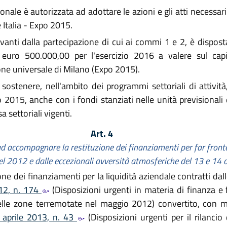
ionale è autorizzata ad adottare le azioni e gli atti necessar
Italia - Expo 2015.
ivanti dalla partecipazione di cui ai commi 1 e 2, è dispos
 euro 500.000,00 per l'esercizio 2016 a valere sul cap
one universale di Milano (Expo 2015).
enere, nell'ambito dei programmi settoriali di attività, i
015, anche con i fondi stanziati nelle unità previsionali di
a settoriali vigenti.
Art. 4
d accompagnare la restituzione dei finanziamenti per far fronte 
del 2012 e dalle eccezionali avversità atmosferiche del 13 e 14
ione dei finanziamenti per la liquidità aziendale contratti da
12, n. 174
(Disposizioni urgenti in materia di finanza e f
delle zone terremotate nel maggio 2012) convertito, con m
 aprile 2013, n. 43
(Disposizioni urgenti per il rilancio