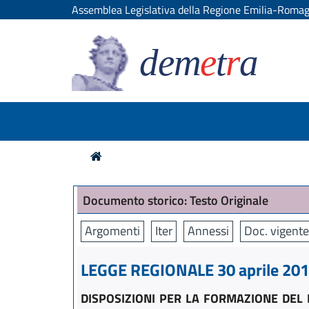
Assemblea Legislativa della Regione Emilia-Roma
dem
e
t
r
a
Documento storico: Testo Originale
Argomenti
Iter
Annessi
Doc. vigente
LEGGE REGIONALE 30 aprile 2015
DISPOSIZIONI PER LA FORMAZIONE DEL 