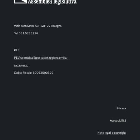
Viale Aldo Moro, 50 - 40127 Bologna
Tel. 051 5275226
PEC:
PEIAssemblea@postacert.regione.emilia-
romagna.it
Codice Fiscale: 80062590379
Privacy
Accessibilità
Note legali e copyright