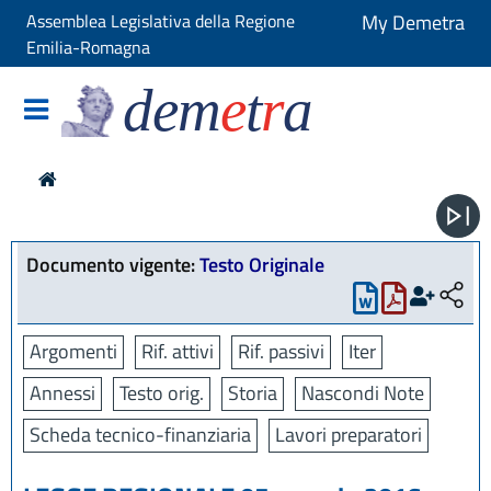
Assemblea Legislativa della Regione
My Demetra
Emilia-Romagna
dem
e
t
r
a
Documento vigente:
Testo Originale
Argomenti
Rif. attivi
Rif. passivi
Iter
Annessi
Testo orig.
Storia
Nascondi Note
Scheda tecnico-finanziaria
Lavori preparatori