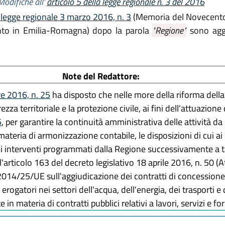
Modifiche all'
articolo 5 della legge regionale n. 3 del 2016
a legge regionale 3 marzo 2016, n. 3
(Memoria del Novecento.
ento in Emilia-Romagna) dopo la parola
"Regione"
sono aggi
Note del Redattore:
re 2016, n. 25
ha disposto che nelle more della riforma della
ezza territoriale e la protezione civile, ai fini dell'attuazione 
5
, per garantire la continuità amministrativa delle attività d
n materia di armonizzazione contabile, le disposizioni di cui 
gli interventi programmati dalla Regione successivamente a t
'articolo 163 del decreto legislativo 18 aprile 2016, n. 50 (A
/25/UE sull'aggiudicazione dei contratti di concessione, su
rogatori nei settori dell'acqua, dell'energia, dei trasporti e d
 in materia di contratti pubblici relativi a lavori, servizi e for