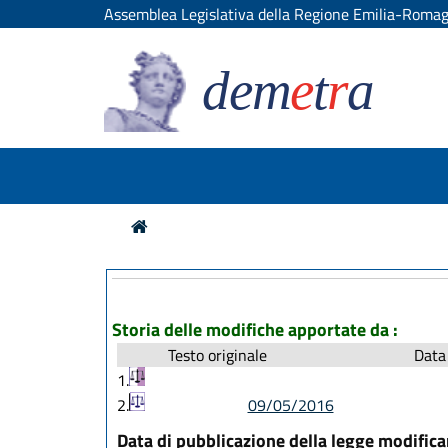
Assemblea Legislativa della Regione Emilia-Roma
dem
e
t
r
a
Storia delle modifiche apportate da :
Testo originale
Data 
1.
2.
09/05/2016
Data di pubblicazione della legge modific