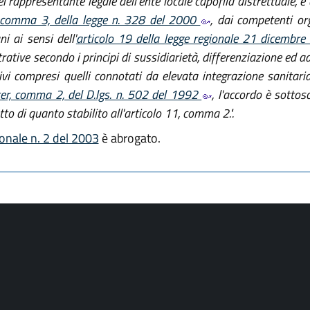
el rappresentante legale dell'ente locale capofila distrettuale
, comma 3, della legge n. 328 del 2000
, dai competenti or
i ai sensi dell'
articolo 19 della legge regionale 21 dicembre
rative secondo i principi di sussidiarietà, differenziazione ed a
i, ivi compresi quelli connotati da elevata integrazione sanita
ter, comma 2, del D.lgs. n. 502 del 1992
, l'accordo è sottos
tto di quanto stabilito all'articolo 11, comma 2.".
ionale n. 2 del 2003
è abrogato.