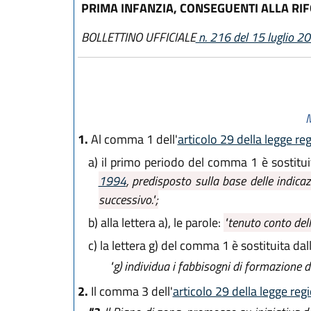
PRIMA INFANZIA, CONSEGUENTI ALLA RI
BOLLETTINO UFFICIALE
n. 216 del 15 luglio 2
M
1.
Al comma 1 dell'
articolo 29 della legge re
a)
il primo periodo del comma 1 è sostitu
1994
, predisposto sulla base delle indicaz
successivo.";
b)
alla lettera a), le parole:
"tenuto conto dell
c)
la lettera g) del comma 1 è sostituita da
"g)
individua i fabbisogni di formazione de
2.
Il comma 3 dell'
articolo 29 della legge reg