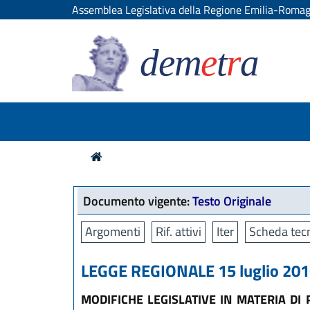
Assemblea Legislativa della Regione Emilia-Roma
dem
e
t
r
a
Documento vigente:
Testo Originale
Argomenti
Rif. attivi
Iter
Scheda tecn
LEGGE REGIONALE 15 luglio 2016
MODIFICHE LEGISLATIVE IN MATERIA DI P