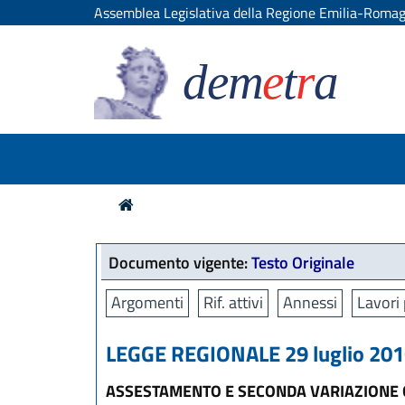
Assemblea Legislativa della Regione Emilia-Roma
dem
e
t
r
a
Documento vigente:
Testo Originale
Argomenti
Rif. attivi
Annessi
Lavori 
LEGGE REGIONALE 29 luglio 2016
ASSESTAMENTO E SECONDA VARIAZIONE G