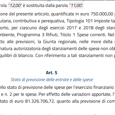
arola
"12,00"
è sostituita dalla parola
"11,00".
zione del presente articolo, quantificate in euro 750.000,00 
butaria, contributiva e perequativa, Tipologia 101 Imposte tas
porto, per ciascuno degli esercizi 2017 e 2018 degli sta
'ambiente, Programma 3 Rifiuti, Titolo 1 Spese correnti. Nel
tto alle previsioni, la Giunta regionale, nelle more della
a natura autorizzatoria degli stanziamenti delle spese non obb
 equilibri di bilancio. Con riferimento a tali stanziamenti n
Art. 5
Stato di previsione delle entrate e delle spese
llo stato di previsione delle spese per l'esercizio finanziari
e e n. 2 per le spese. Per effetto delle variazioni apportate,
ntato di euro 81.326.706,72, quanto alla previsione di co