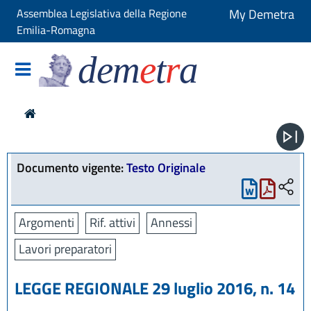
Assemblea Legislativa della Regione
My Demetra
Emilia-Romagna
dem
e
t
r
a
Documento vigente:
Testo Originale
Argomenti
Rif. attivi
Annessi
Lavori preparatori
LEGGE REGIONALE 29 luglio 2016, n. 14