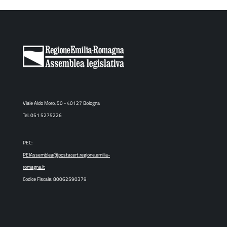
Viale Aldo Moro, 50 - 40127 Bologna
Tel. 051 5275226
PEC:
PEIAssemblea@postacert.regione.emilia-
romagna.it
Codice Fiscale: 80062590379