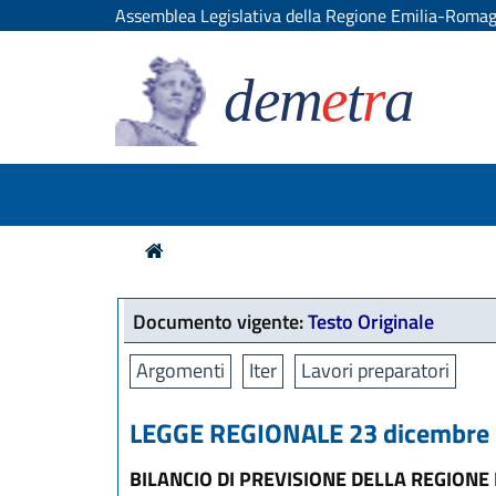
Assemblea Legislativa della Regione Emilia-Roma
dem
e
t
r
a
Documento vigente:
Testo Originale
Argomenti
Iter
Lavori preparatori
LEGGE REGIONALE 23 dicembre 2
BILANCIO DI PREVISIONE DELLA REGION