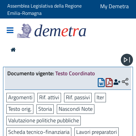
Assemblea Legislativa della Regione
My Demetra
Emilia-Romagna
dem
e
t
r
a
Documento vigente:
Testo Coordinato
Argomenti
Rif. attivi
Rif. passivi
Iter
Testo orig.
Storia
Nascondi Note
Valutazione politiche pubbliche
Scheda tecnico-finanziaria
Lavori preparatori