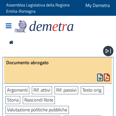
Assemblea Legislativa della Regione
My Demetra
Emilia-Romagna
dem
e
t
r
a
Documento abrogato
Argomenti
Rif. attivi
Rif. passivi
Testo orig.
Storia
Nascondi Note
Valutazione politiche pubbliche