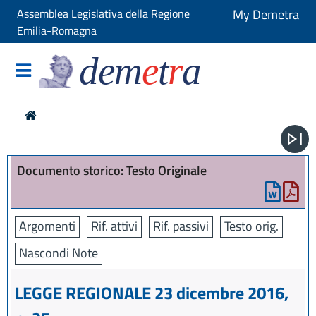
Assemblea Legislativa della Regione
My Demetra
Emilia-Romagna
dem
e
t
r
a
Documento storico: Testo Originale
Argomenti
Rif. attivi
Rif. passivi
Testo orig.
Nascondi Note
LEGGE REGIONALE 23 dicembre 2016,