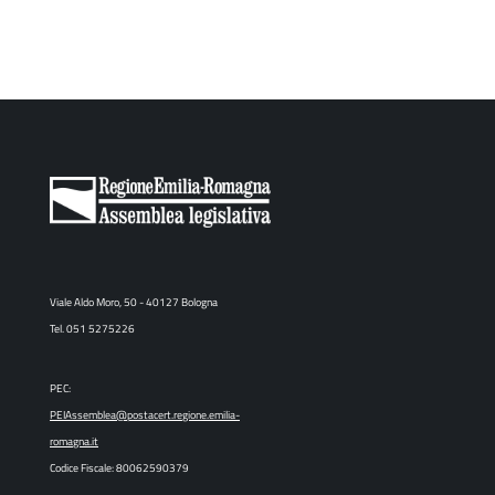
Viale Aldo Moro, 50 - 40127 Bologna
Tel. 051 5275226
PEC:
PEIAssemblea@postacert.regione.emilia-
romagna.it
Codice Fiscale: 80062590379