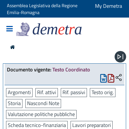
Assemblea Legislativa della Regione
My Demetra
Emilia-Romagna
dem
e
t
r
a
Documento vigente:
Testo Coordinato
Argomenti
Rif. attivi
Rif. passivi
Testo orig.
Storia
Nascondi Note
Valutazione politiche pubbliche
Scheda tecnico-finanziaria
Lavori preparatori