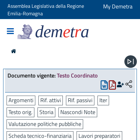
Assemblea Legislativa della Regione
My Demetra
Emilia-Romagna
dem
e
t
r
a
Documento vigente:
Testo Coordinato
Argomenti
Rif. attivi
Rif. passivi
Iter
Testo orig.
Storia
Nascondi Note
Valutazione politiche pubbliche
Scheda tecnico-finanziaria
Lavori preparatori