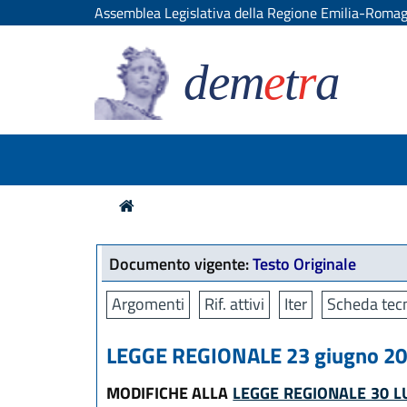
Assemblea Legislativa della Regione Emilia-Roma
dem
e
t
r
a
Documento vigente:
Testo Originale
Argomenti
Rif. attivi
Iter
Scheda tecn
LEGGE REGIONALE 23 giugno 201
MODIFICHE ALLA
LEGGE REGIONALE 30 LU