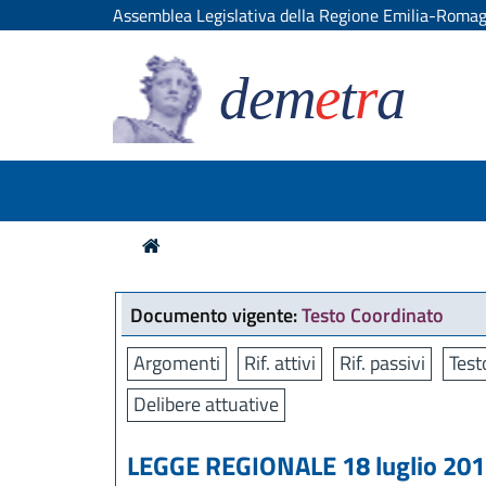
Assemblea Legislativa della Regione Emilia-Roma
dem
e
t
r
a
Documento vigente:
Testo Coordinato
Argomenti
Rif. attivi
Rif. passivi
Test
Delibere attuative
LEGGE REGIONALE 18 luglio 2017