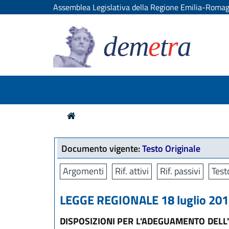
Assemblea Legislativa della Regione Emilia-Roma
dem
e
t
r
a
Documento vigente:
Testo Originale
Argomenti
Rif. attivi
Rif. passivi
Test
LEGGE REGIONALE 18 luglio 2017
DISPOSIZIONI PER L'ADEGUAMENTO DELL