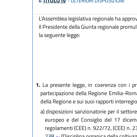
TITOLO IV
- ULTERIORI DISPOSIZIONI
L'Assemblea legislativa regionale ha appro
Il Presidente della Giunta regionale promu
la seguente legge:
1.
La presente legge, in coerenza con i pr
partecipazione della Regione Emilia-Romagn
della Regione e sui suoi rapporti interregio
a)
disposizioni sanzionatorie per il setto
europeo e del Consiglio del 17 dicem
regolamenti (CEE) n. 922/72, (CEE) n. 2
238
(Disciplina organica della coltiva