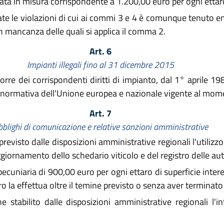
ta in misura corrispondente a 1.200,00 euro per ogni ettaro 
ate le violazioni di cui ai commi 3 e 4 è comunque tenuto en
 in mancanza delle quali si applica il comma 2.
Art. 6
Impianti illegali fino al 31 dicembre 2015
porre dei corrispondenti diritti di impianto, dal 1° april
la normativa dell'Unione europea e nazionale vigente al momen
Art. 7
blighi di comunicazione e relative sanzioni amministrative
evisto dalle disposizioni amministrative regionali l'utilizzo 
aggiornamento dello schedario viticolo e del registro delle auto
cuniaria di 900,00 euro per ogni ettaro di superficie intere
la effettua oltre il temine previsto o senza aver terminato i
 stabilito dalle disposizioni amministrative regionali l'i