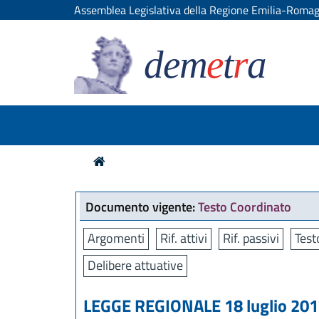
Assemblea Legislativa della Regione Emilia-Roma
dem
e
t
r
a
Documento vigente:
Testo Coordinato
Argomenti
Rif. attivi
Rif. passivi
Test
Delibere attuative
LEGGE REGIONALE 18 luglio 2017