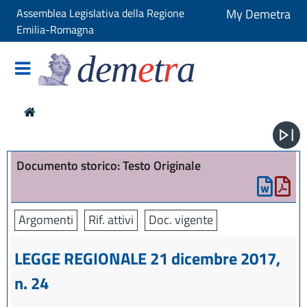
Assemblea Legislativa della Regione
My Demetra
Emilia-Romagna
dem
e
t
r
a
Documento storico: Testo Originale
Argomenti
Rif. attivi
Doc. vigente
LEGGE REGIONALE 21 dicembre 2017,
n. 24