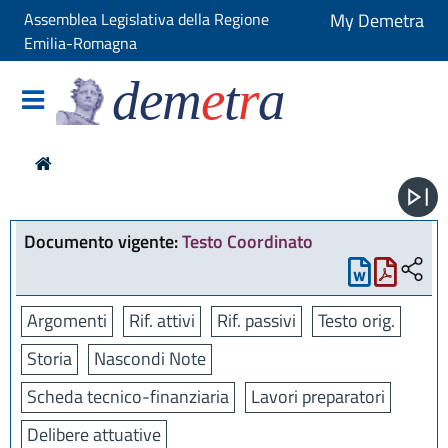
Assemblea Legislativa della Regione
My Demetra
Emilia-Romagna
dem
e
t
r
a
Documento vigente:
Testo Coordinato
Argomenti
Rif. attivi
Rif. passivi
Testo orig.
Storia
Nascondi Note
Scheda tecnico-finanziaria
Lavori preparatori
Delibere attuative