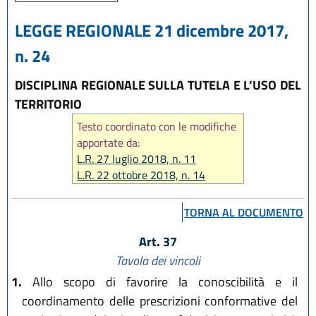
LEGGE REGIONALE 21 dicembre 2017,
n. 24
DISCIPLINA REGIONALE SULLA TUTELA E L’USO DEL
TERRITORIO
Testo coordinato con le modifiche
apportate da:
L.R. 27 luglio 2018, n. 11
L.R. 22 ottobre 2018, n. 14
L.R. 27 dicembre 2018, n. 24
L.R. 1 agosto 2019, n. 17
TORNA AL DOCUMENTO
L.R. 6 novembre 2019, n. 23
L.R. 31 luglio 2020, n. 3
Art. 37
L.R. 29 dicembre 2020, n. 14
Tavola dei vincoli
L.R. 20 maggio 2021, n. 5
1.
Allo scopo di favorire la conoscibilità e il
L.R. 28 dicembre 2021, n. 19
coordinamento delle prescrizioni conformative del
L.R. 14 giugno 2024, n. 7