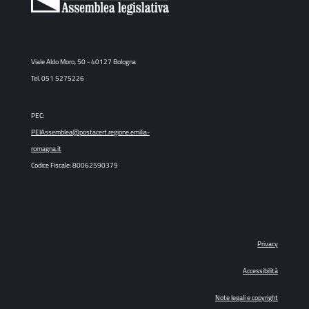
Viale Aldo Moro, 50 - 40127 Bologna
Tel. 051 5275226
PEC:
PEIAssemblea@postacert.regione.emilia-
romagna.it
Codice Fiscale: 80062590379
Privacy
Accessibilità
Note legali e copyright