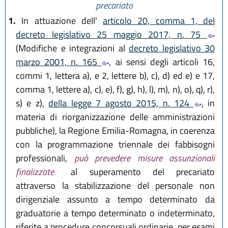
modificato comma 1 da
art. 19 L.R.
precariato
28 dicembre 2023, n. 17
)
1.
In attuazione dell'
articolo 20, comma 1, del
decreto legislativo 25 maggio 2017, n. 75
(Modifiche e integrazioni al
decreto legislativo 30
marzo 2001, n. 165
, ai sensi degli articoli 16,
commi 1, lettera a), e 2, lettere b), c), d) ed e) e 17,
comma 1, lettere a), c), e), f), g), h), l), m), n), o), q), r),
s) e z),
della legge 7 agosto 2015, n. 124
, in
materia di riorganizzazione delle amministrazioni
pubbliche), la Regione Emilia-Romagna, in coerenza
con la programmazione triennale dei fabbisogni
professionali,
può prevedere misure assunzionali
finalizzate
al superamento del precariato
attraverso la stabilizzazione del personale non
dirigenziale assunto a tempo determinato da
graduatorie a tempo determinato o indeterminato,
riferite a procedure concorsuali ordinarie, per esami