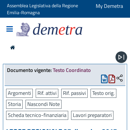
Assemblea Legislativa della Regione
My Demetra
Emilia-Romagna
dem
e
t
r
a
Documento vigente:
Testo Coordinato
Argomenti
Rif. attivi
Rif. passivi
Testo orig.
Storia
Nascondi Note
Scheda tecnico-finanziaria
Lavori preparatori