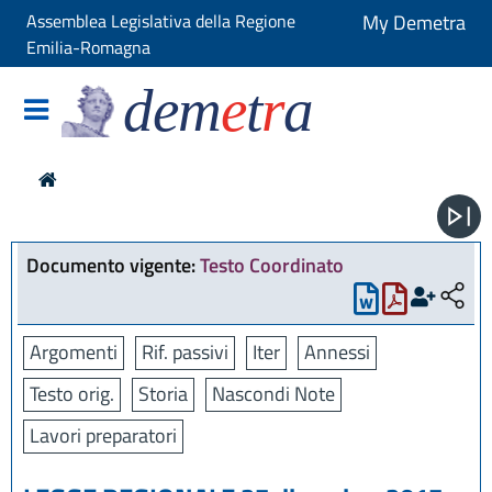
Assemblea Legislativa della Regione
My Demetra
Emilia-Romagna
dem
e
t
r
a
Documento vigente:
Testo Coordinato
Argomenti
Rif. passivi
Iter
Annessi
Testo orig.
Storia
Nascondi Note
Lavori preparatori