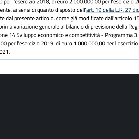
per l'esercizio 2018, di euro 2.000.000,00 per l'esercizio 
nte, ai sensi di quanto disposto dell'
art. 19 della L.R. 27 d
te dal presente articolo, come già modificate dall'articolo 15
prima variazione generale al bilancio di previsione della 
sione 14 Sviluppo economico e competitività - Programma 3 
0 per l'esercizio 2019, di euro 1.000.000,00 per l'esercizio
2021.