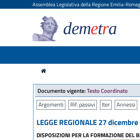
Assemblea Legislativa della Regione Emilia-Roma
dem
e
t
r
a
Documento vigente:
Testo Coordinato
Argomenti
Rif. passivi
Iter
Annessi
LEGGE REGIONALE 27 dicembre 2
DISPOSIZIONI PER LA FORMAZIONE DEL BI