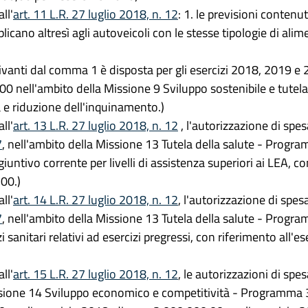
ll'
art. 11 L.R. 27 luglio 2018, n. 12
: 1. le previsioni contenut
plicano altresì agli autoveicoli con le stesse tipologie di ali
erivanti dal comma 1 è disposta per gli esercizi 2018, 2019 e
0 nell'ambito della Missione 9 Sviluppo sostenibile e tutela 
 e riduzione dell'inquinamento.)
ll'
art. 13 L.R. 27 luglio 2018, n. 12
, l'autorizzazione di spes
7
, nell'ambito della Missione 13 Tutela della salute - Progra
untivo corrente per livelli di assistenza superiori ai LEA, co
00.)
ll'
art. 14 L.R. 27 luglio 2018, n. 12
, l'autorizzazione di spes
7
, nell'ambito della Missione 13 Tutela della salute - Progra
i sanitari relativi ad esercizi pregressi, con riferimento all'
ll'
art. 15 L.R. 27 luglio 2018, n. 12
, le autorizzazioni di spe
issione 14 Sviluppo economico e competitività - Programma 