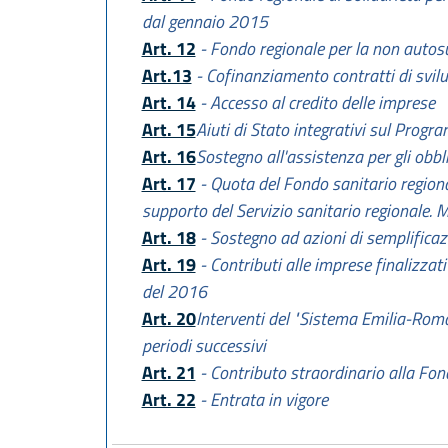
dal gennaio 2015
Art. 12
- Fondo regionale per la non autosuf
Art.13
- Cofinanziamento contratti di svil
Art. 14
- Accesso al credito delle imprese
Art. 15
Aiuti di Stato integrativi sul Pro
Art. 16
Sostegno all'assistenza per gli obbl
Art. 17
- Quota del Fondo sanitario regional
supporto del Servizio sanitario regionale. M
Art. 18
- Sostegno ad azioni di semplificazio
Art. 19
- Contributi alle imprese finalizzati
del 2016
Art. 20
Interventi del "Sistema Emilia-Romag
periodi successivi
Art. 21
- Contributo straordinario alla Fond
Art. 22
- Entrata in vigore