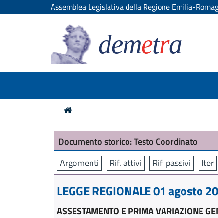
Assemblea Legislativa della Regione Emilia-Roma
dem
e
t
r
a
Documento storico: Testo Coordinato
Argomenti
Rif. attivi
Rif. passivi
Iter
LEGGE REGIONALE 01 agosto 201
ASSESTAMENTO E PRIMA VARIAZIONE GEN