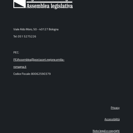
Viale Aldo Moro, 50 - 40127 Bologna
Tel. 051 5275226
PEC:
PEIAssemblea@postacert.regione.emilia-
romagna.it
Codice Fiscale: 80062590379
Privacy
Accessibilità
Note legali e copyright