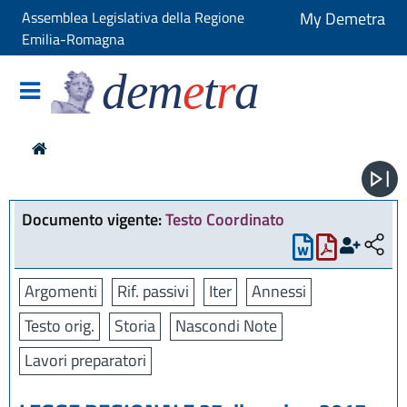
Assemblea Legislativa della Regione
My Demetra
Emilia-Romagna
dem
e
t
r
a
Documento vigente:
Testo Coordinato
Argomenti
Rif. passivi
Iter
Annessi
Testo orig.
Storia
Nascondi Note
Lavori preparatori