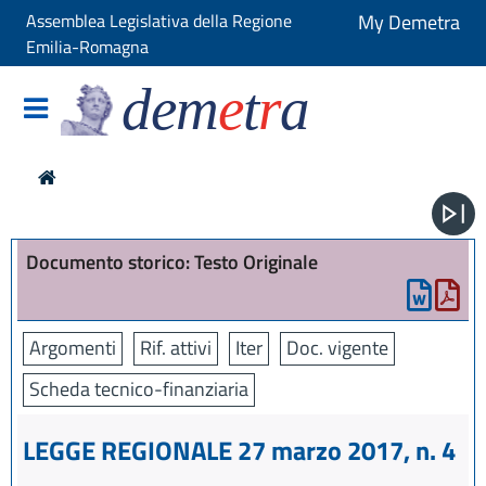
Assemblea Legislativa della Regione
My Demetra
Emilia-Romagna
dem
e
t
r
a
Documento storico: Testo Originale
Argomenti
Rif. attivi
Iter
Doc. vigente
Scheda tecnico-finanziaria
LEGGE REGIONALE 27 marzo 2017, n. 4