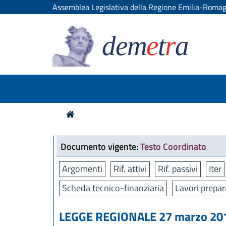
Assemblea Legislativa della Regione Emilia-Roma
dem
e
t
r
a
Documento vigente:
Testo Coordinato
Argomenti
Rif. attivi
Rif. passivi
Iter
Scheda tecnico-finanziaria
Lavori prepar
LEGGE REGIONALE 27 marzo 2017