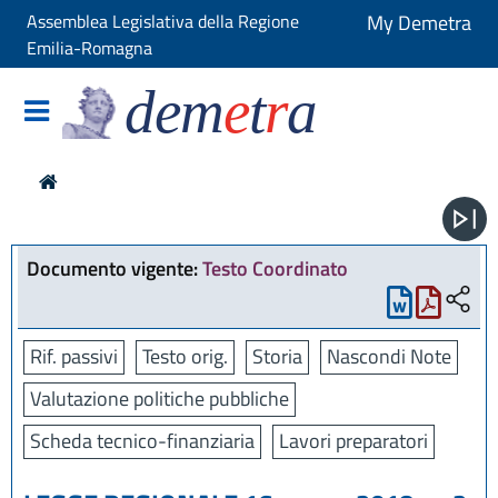
Assemblea Legislativa della Regione
My Demetra
Emilia-Romagna
dem
e
t
r
a
Documento vigente:
Testo Coordinato
Rif. passivi
Testo orig.
Storia
Nascondi Note
Valutazione politiche pubbliche
Scheda tecnico-finanziaria
Lavori preparatori