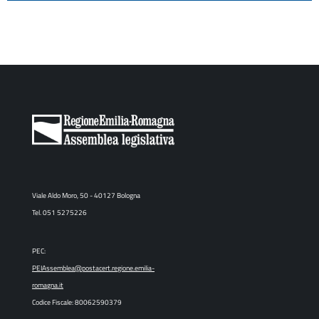
Viale Aldo Moro, 50 - 40127 Bologna
Tel. 051 5275226
PEC:
PEIAssemblea@postacert.regione.emilia-
romagna.it
Codice Fiscale: 80062590379