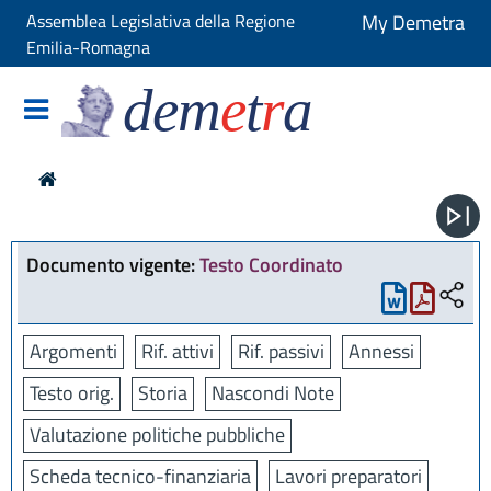
Assemblea Legislativa della Regione
My Demetra
Emilia-Romagna
dem
e
t
r
a
Documento vigente:
Testo Coordinato
Argomenti
Rif. attivi
Rif. passivi
Annessi
Testo orig.
Storia
Nascondi Note
Valutazione politiche pubbliche
Scheda tecnico-finanziaria
Lavori preparatori