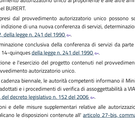
imento autorizzatorio unico al proponente e alle altre ammi
 nel BURERT.
resi dal provvedimento autorizzatorio unico possono so
indizione di una nuova conferenza di servizi, determinazion
, della legge n. 241 del 1990
.
minazione conclusiva della conferenza di servizi da parte
olo 14-quinques
della legge n. 241 del 1990
.
izzazione e l'esercizio del progetto contenuti nel provvedim
rovvedimento autorizzatorio unico.
adenza biennale, le autorità competenti informano il Minis
dottati e i procedimenti di verifica di assoggettabilità a VIA
 del decreto legislativo n. 152 del 2006
.
ni e delle misure supplementari relative alle autorizzazioni
icano le disposizioni contenute all'
articolo 27-bis, comma