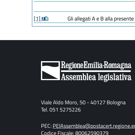
[1]
Gli allegati A e B alla present
Viale Aldo Moro, 50 - 40127 Bologna
Tel. 051 5275226
PEC:
PEIAssemblea@postacert.regione.em
Codice Fiscale: 80062590379