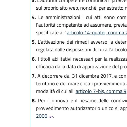
3.
L'autorità competente comunica il provved
sul proprio sito web, nonché, per estratto
4.
Le amministrazioni i cui atti sono comp
l'autorità competente ad assumere, previa 
specificate all'
articolo 14-quater, comma 2
5.
L'attivazione dei rimedi avverso la deter
regolata dalle disposizioni di cui all'artic
6.
I titoli abilitativi necessari per la real
efficacia dalla data di approvazione del p
7.
A decorrere dal 31 dicembre 2017, e con c
territorio e del mare circa i provvedimenti a
modalità di cui all'
articolo 7-bis, comma 9,
8.
Per il rinnovo e il riesame delle condizio
provvedimento autorizzatorio unico si appl
2006
.