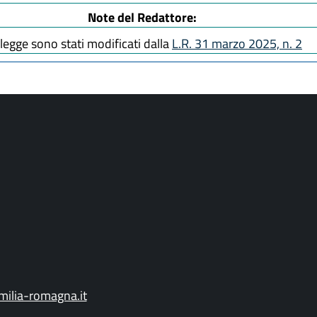
Note del Redattore:
e legge sono stati modificati dalla
L.R. 31 marzo 2025, n. 2
ilia-romagna.it