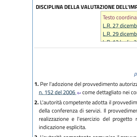
DISCIPLINA DELLA VALUTAZIONE DELL'IM
Testo coordina
L.R. 27 dicemb
L.R. 29 dicemb
L.R. 12 luglio 
L.R. 14 giugno
L.R. 31 marzo 
L.R. 28 luglio 
P
1.
Per l'adozione del provvedimento autorizzat
n. 152 del 2006
come dettagliato nei comm
2.
L'autorità competente adotta il provvedim
della conferenza di servizi. Il provvedime
realizzazione e l'esercizio del progetto
indicazione esplicita.