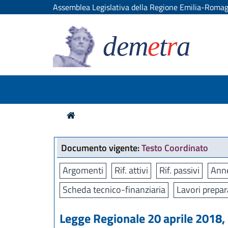
Assemblea Legislativa della Regione Emilia-Roma
dem
e
t
r
a
Documento vigente:
Testo Coordinato
Argomenti
Rif. attivi
Rif. passivi
Anne
Scheda tecnico-finanziaria
Lavori prepar
Legge Regionale 20 aprile 2018, 