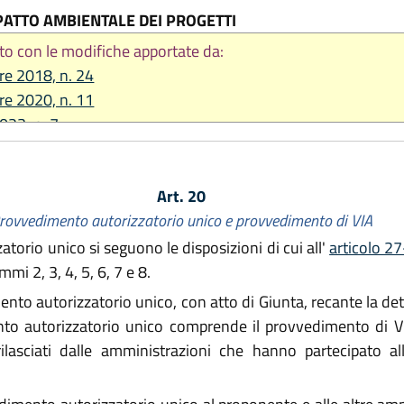
PATTO AMBIENTALE DEI PROGETTI
to con le modifiche apportate da:
re 2018, n. 24
re 2020, n. 11
2023, n. 7
 2024, n. 7
2025, n. 2
Art. 20
2026, n. 9
rovvedimento autorizzatorio unico e provvedimento di VIA
orio unico si seguono le disposizioni di cui all'
articolo 27
i 2, 3, 4, 5, 6, 7 e 8.
ento autorizzatorio unico, con atto di Giunta, recante la d
nto autorizzatorio unico comprende il provvedimento di VIA e
 rilasciati dalle amministrazioni che hanno partecipato a