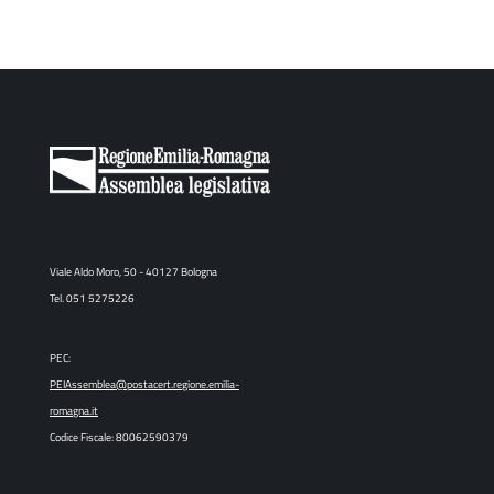
Viale Aldo Moro, 50 - 40127 Bologna
Tel. 051 5275226
PEC:
PEIAssemblea@postacert.regione.emilia-
romagna.it
Codice Fiscale: 80062590379