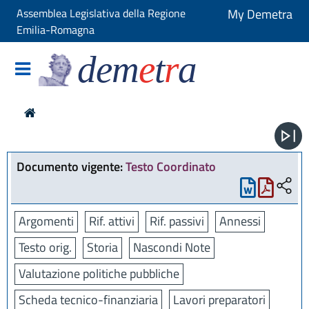
Assemblea Legislativa della Regione
My Demetra
Emilia-Romagna
dem
e
t
r
a
Documento vigente:
Testo Coordinato
Argomenti
Rif. attivi
Rif. passivi
Annessi
Testo orig.
Storia
Nascondi Note
Valutazione politiche pubbliche
Scheda tecnico-finanziaria
Lavori preparatori