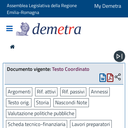
Assemblea Legislativa della Regione
My Demetra
Emilia-Romagna
dem
e
t
r
a
Documento vigente:
Testo Coordinato
Argomenti
Rif. attivi
Rif. passivi
Annessi
Testo orig.
Storia
Nascondi Note
Valutazione politiche pubbliche
Scheda tecnico-finanziaria
Lavori preparatori