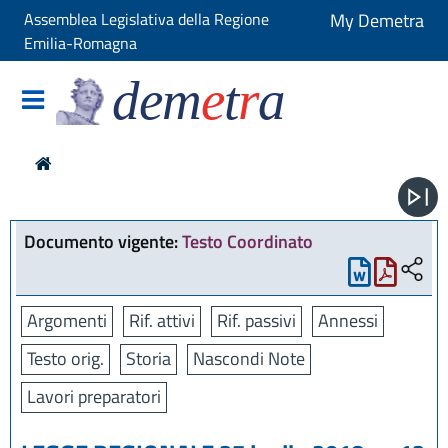
Assemblea Legislativa della Regione
My Demetra
Emilia-Romagna
dem
e
t
r
a
Documento vigente:
Testo Coordinato
Argomenti
Rif. attivi
Rif. passivi
Annessi
Testo orig.
Storia
Nascondi Note
Lavori preparatori