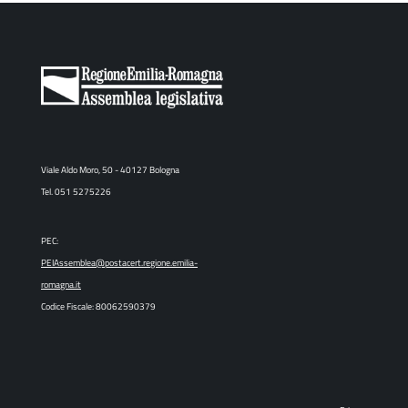
Viale Aldo Moro, 50 - 40127 Bologna
Tel. 051 5275226
PEC:
PEIAssemblea@postacert.regione.emilia-
romagna.it
Codice Fiscale: 80062590379