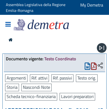
Assemblea Legislativa della Regione
My Demetra
Emilia-Romagna
dem
e
t
r
a
Documento vigente:
Testo Coordinato
Argomenti
Rif. attivi
Rif. passivi
Testo orig.
Storia
Nascondi Note
Scheda tecnico-finanziaria
Lavori preparatori