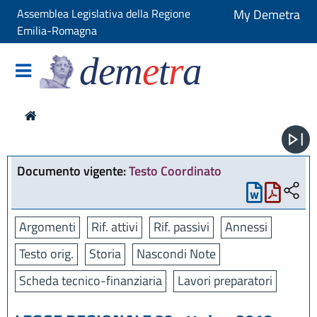
Assemblea Legislativa della Regione
My Demetra
Emilia-Romagna
dem
e
t
r
a
Documento vigente:
Testo Coordinato
Argomenti
Rif. attivi
Rif. passivi
Annessi
Testo orig.
Storia
Nascondi Note
Scheda tecnico-finanziaria
Lavori preparatori