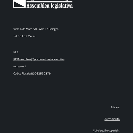
Viale Aldo Moro, 50 - 40127 Bologna
Tel. 051 5275226
PEC:
PEIAssemblea@postacert.regione.emilia-
romagna.it
Codice Fiscale: 80062590379
Privacy
Accessibilità
Note legali e copyright